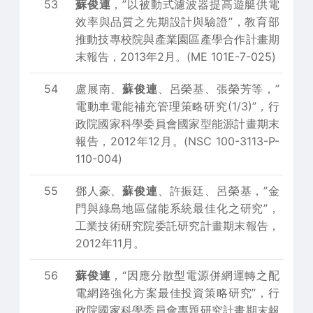
53
蘇俊連
，”以被動式濾波器提高遊艇供電
效率與品質之先期設計與驗證”，教育部
推動技專校院與產業園區產學合作計畫期
末報告，2013年2月。(ME 101E-7-025)
54
盧展南、
蘇俊連
、呂榮基、張榮芳等，”
電動車電能補充管理策略研究(1/3)”，行
政院國家科學委員會國家型能源計畫期末
報告，2012年12月。(NSC 100-3113-P-
110-004)
55
鄧人豪、
蘇俊連
、許振廷、呂榮基，”金
門與綠島地區儲能系統最佳化之研究”，
工業技術研究院委託研究計畫期末報告，
2012年11月。
56
蘇俊連
，“因應分散型電源併網運轉之配
電網路強化方案最佳投資策略研究”，行
政院國家科學委員會專題研究計畫期末報