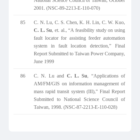
National Science Council of Taiwan, October
2001. (NSC-89-2213-E-110-070)
85
C. N. Lu, C. S. Chen, K. H. Lin, C. W. Kuo,
C. L. Su
, et. al., “A feasibility study on using
fault locator for assisting feeder automation
system in fault location detection,” Final
Report Submitted to Taiwan Power Company,
June 1999
86
C. N. Lu and
C. L. Su
, “Applications of
AM/FM/GIS on information management of
mass rapid transit system (III),” Final Report
Submitted to National Science Council of
Taiwan, 1998. (NSC-87-2213-E-110-028)