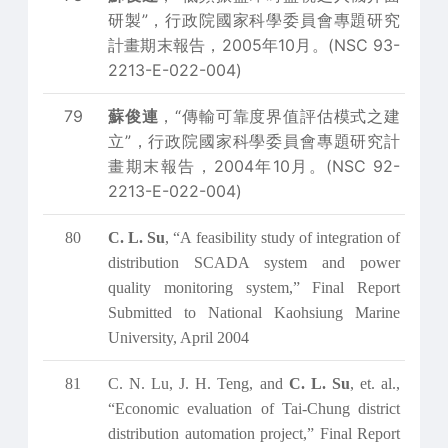
研製”，行政院國家科學委員會專題研究
計畫期末報告，2005年10月。(NSC 93-
2213-E-022-004)
79
蘇俊連
，“傳輸可靠度界值評估模式之建
立”，行政院國家科學委員會專題研究計
畫期末報告，2004年10月。(NSC 92-
2213-E-022-004)
80
C. L. Su
, “A feasibility study of integration of
distribution SCADA system and power
quality monitoring system,” Final Report
Submitted to National Kaohsiung Marine
University, April 2004
81
C. N. Lu, J. H. Teng, and
C. L. Su
, et. al.,
“Economic evaluation of Tai-Chung district
distribution automation project,” Final Report