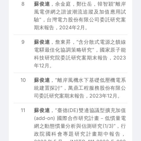
8
蘇俊連
，余金庭，鄭仕岳，韓智穎“離岸
風電併網之諧波潮流追蹤及加值應用試
驗”，台灣電力股份有限公司委託研究案
期末報告，2024年2月。
9
蘇俊連
，詹東昇，“含分散式電源之饋線
電驛最佳化協調策略研究”，國家原子能
科技研究院委託研究案期末報告，2023
年12月。
10
蘇俊連
，“離岸風機水下基礎低壓機電系
統建置探討”，萬鼎工程服務股份有限公
司委託研究案期末報告，2023年12月。
11
蘇俊連
，“臺德(DE)雙邊協議型擴充加值
(add-on) 國際合作研究計畫－低慣量電
網之動態慣量分析與估測研究(1/3)”，行
政院國科會專題研究計畫期中報告，